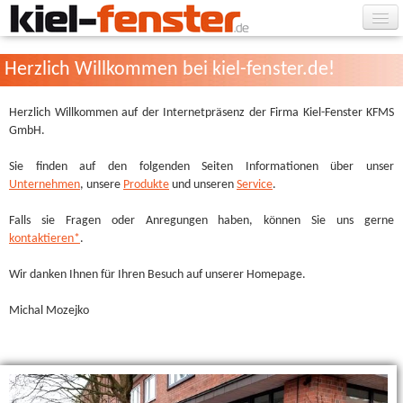
Home
Herzlich Willkommen bei kiel-fenster.de!
Über uns
Herzlich Willkommen auf der Internetpräsenz der Firma Kiel-Fenster KFMS
GmbH.
Unsere Fenster
Sie finden auf den folgenden Seiten Informationen über unser
PVC-Haustüren
Unternehmen
, unsere
Produkte
und unseren
Service
.
Plissees
Falls sie Fragen oder Anregungen haben, können Sie uns gerne
kontaktieren*
.
Außenrolläden
Wir danken Ihnen für Ihren Besuch auf unserer Homepage.
Insektenschutz
Michal Mozejko
Galerie
Montage
Service